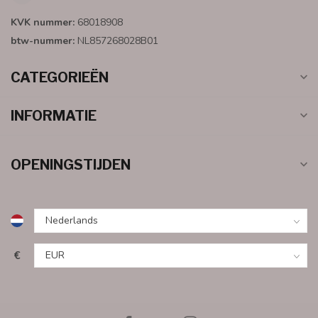
KVK nummer:
68018908
btw-nummer:
NL857268028B01
CATEGORIEËN
INFORMATIE
OPENINGSTIJDEN
€