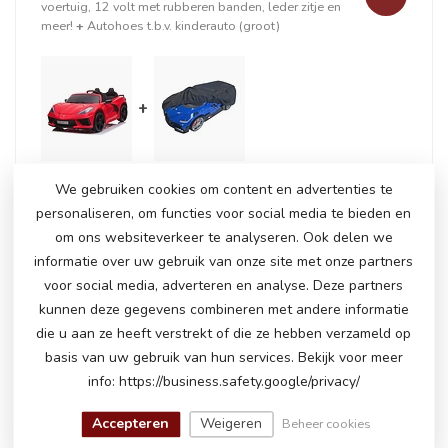
voertuig, 12 volt met rubberen banden, leder zitje en
meer!
+
Autohoes t.b.v. kinderauto (groot)
+
We gebruiken cookies om content en advertenties te
Op voorraad
personaliseren, om functies voor social media te bieden en
€337,50
€344,95
om ons websiteverkeer te analyseren. Ook delen we
informatie over uw gebruik van onze site met onze partners
voor social media, adverteren en analyse. Deze partners
GERELATEERDE PRODUCTEN
kunnen deze gegevens combineren met andere informatie
die u aan ze heeft verstrekt of die ze hebben verzameld op
Corvette Stingray, 2-zitter, 12
basis van uw gebruik van hun services. Bekijk voor meer
€389,00
volt kinderauto
info: https://business.safety.google/privacy/
€325,00
Op voorraad
Accepteren
Weigeren
Beheer cookies