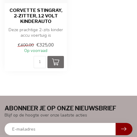
CORVETTE STINGRAY,
2-ZITTER, 12 VOLT
KINDERAUTO
Deze prachtige 2-zits kinder
accu voertuig is
geproduceerd onder de
€325,00
€400,00
licentie van...
Op voorraad
ABONNEER JE OP ONZE NIEUWSBRIEF
Blijf op de hoogte over onze laatste acties