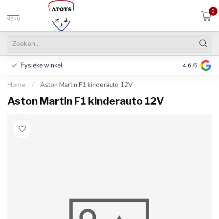
0
MENU
Fysieke winkel
Inclusief ga
4.6
/5
Home
/
Aston Martin F1 kinderauto 12V
Aston Martin F1 kinderauto 12V