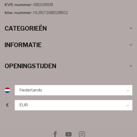
KVK nummer:
68018908
btw-nummer:
NL857268028B01
CATEGORIEËN
INFORMATIE
OPENINGSTIJDEN
€