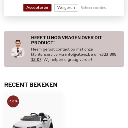
Audi Q7, 12 volt elektrische
€300,00
kinderauto
Accepteren
Weigeren
Beheer cookies
€255,00
Op voorraad
HEEFT U NOG VRAGEN OVER DIT
PRODUCT!
Neem gerust contact op met onze
klantenservice via
info@atoys.be
of
+323 808
13 07
. Wij helpen u graag verder!
RECENT BEKEKEN
-16%