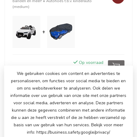
banden en meer!
+
Autohoes t.b.v. kinderauto
(medium)
+
Op voorraad
€257,50
€264,95
We gebruiken cookies om content en advertenties te
personaliseren, om functies voor social media te bieden en
om ons websiteverkeer te analyseren. Ook delen we
GERELATEERDE PRODUCTEN
informatie over uw gebruik van onze site met onze partners
voor social media, adverteren en analyse. Deze partners
Audi Q7, 12 volt elektrische
€300,00
kunnen deze gegevens combineren met andere informatie
kinderauto
€255,00
die u aan ze heeft verstrekt of die ze hebben verzameld op
Niet op voorraad
basis van uw gebruik van hun services. Bekijk voor meer
info: https://business.safety.google/privacy/