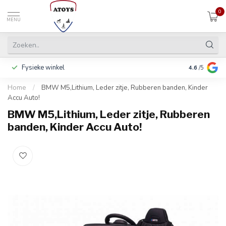
0
MENU
Fysieke winkel
Inclusief ga
4.6
/5
Home
/
BMW M5,Lithium, Leder zitje, Rubberen banden, Kinder
Accu Auto!
BMW M5,Lithium, Leder zitje, Rubberen
banden, Kinder Accu Auto!