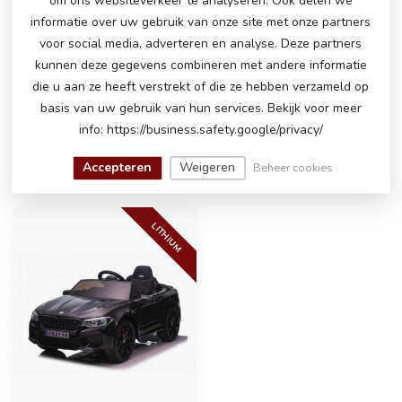
om ons websiteverkeer te analyseren. Ook delen we
informatie over uw gebruik van onze site met onze partners
HEEFT U NOG VRAGEN OVER DIT
voor social media, adverteren en analyse. Deze partners
PRODUCT!
kunnen deze gegevens combineren met andere informatie
Neem gerust contact op met onze
die u aan ze heeft verstrekt of die ze hebben verzameld op
klantenservice via
info@atoys.be
of
+323 808
13 07
. Wij helpen u graag verder!
basis van uw gebruik van hun services. Bekijk voor meer
info: https://business.safety.google/privacy/
Accepteren
Weigeren
Beheer cookies
RECENT BEKEKEN
LITHIUM