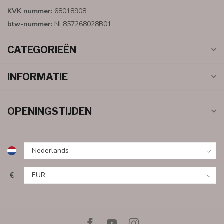
KVK nummer:
68018908
btw-nummer:
NL857268028B01
CATEGORIEËN
INFORMATIE
OPENINGSTIJDEN
€