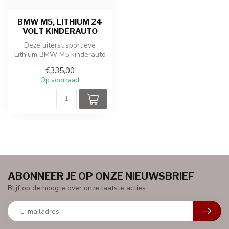
BMW M5, LITHIUM 24
VOLT KINDERAUTO
Deze uiterst sportieve
Lithium BMW M5 kinderauto
is geproduceerd onder
€335,00
licentie ...
Op voorraad
ABONNEER JE OP ONZE NIEUWSBRIEF
Blijf op de hoogte over onze laatste acties