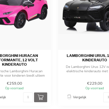
BORGHINI HURACAN
LAMBORGHINI URUS, 
FORMANTE, 12 VOLT
KINDERAUTO
KINDERAUTO
De Lamborghini Urus 12V is
rische Lamborghini Huracan
elektrische kinderauto met 
te voor kinderen biedt ultiem
motoren...
rijple...
€259,00
€229,00
Op voorraad
Op voorraad
elijk
Vergelijk