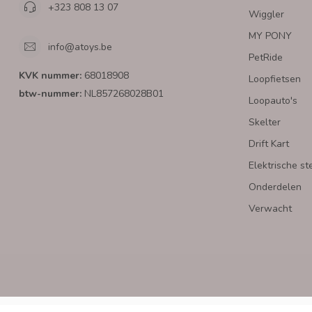
+323 808 13 07
Wiggler
MY PONY
info@atoys.be
PetRide
KVK nummer:
68018908
Loopfietsen
btw-nummer:
NL857268028B01
Loopauto's
Skelter
Drift Kart
Elektrische st
Onderdelen
Verwacht