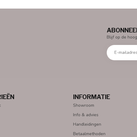
ABONNEER
Blijf op de hoo
IEËN
INFORMATIE
k
Showroom
Info & advies
Handleidingen
Betaalmethoden