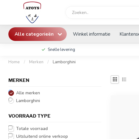
Alle categorieën
Winkel informatie
Klantens
Snelle levering
Home
/
Merken
/
Lamborghini
MERKEN
Alle merken
Lamborghini
VOORRAAD TYPE
Totale voorraad
Uitsluitend online verkoop