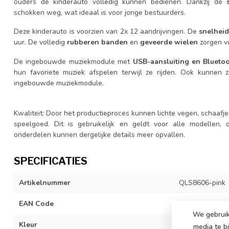
ouders de kinderauto volledig kunnen bedienen. Dankzij de
schokken weg, wat ideaal is voor jonge bestuurders.
Deze kinderauto is voorzien van 2x 12 aandrijvingen. De
snelheid
uur. De volledig
rubberen banden
en
geveerde wielen
zorgen vo
De ingebouwde muziekmodule met
USB-aansluiting en Blueto
hun favoriete muziek afspelen terwijl ze rijden. Ook kunnen
ingebouwde muziekmodule.
Kwaliteit: Door het productieproces kunnen lichte vegen, schaafjes 
speelgoed. Dit is gebruikelijk en geldt voor alle modellen,
onderdelen kunnen dergelijke details meer opvallen.
SPECIFICATIES
Artikelnummer
QLS8606-pink
EAN Code
742340363162
We gebruik
Kleur
roze
media te b