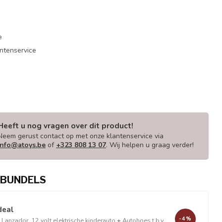
e
antenservice
Heeft u nog vragen over dit product!
Neem gerust contact op met onze klantenservice via
info@atoys.be
of
+323 808 13 07
. Wij helpen u graag verder!
BUNDELS
deal
-4%
Lanzador, 12 volt elektrische kinderauto
+
Autohoes t.b.v.