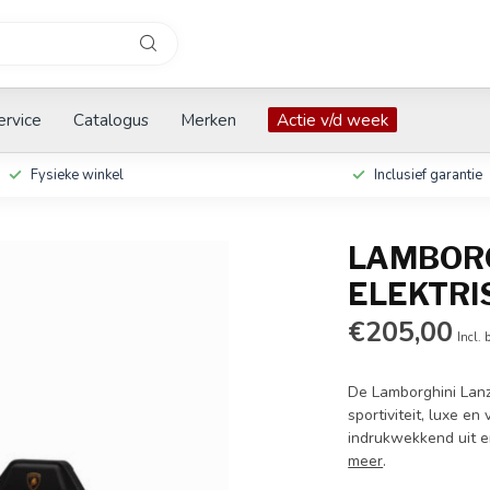
ervice
Catalogus
Merken
Actie v/d week
Fysieke winkel
Inclusief garantie
LAMBORG
ELEKTRI
€205,00
Incl. 
De Lamborghini Lanz
sportiviteit, luxe en
indrukwekkend uit e
meer
.