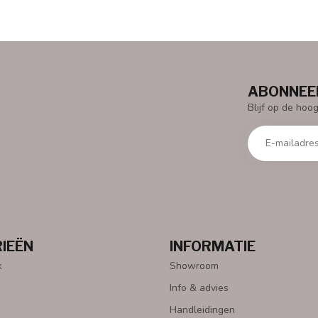
ABONNEER
Blijf op de hoo
IEËN
INFORMATIE
k
Showroom
Info & advies
Handleidingen