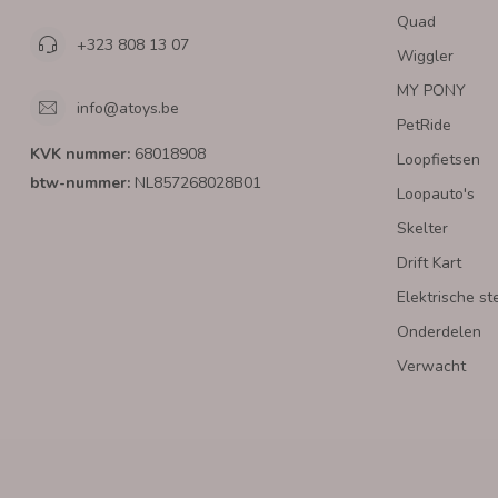
Quad
+323 808 13 07
Wiggler
MY PONY
info@atoys.be
PetRide
KVK nummer:
68018908
Loopfietsen
btw-nummer:
NL857268028B01
Loopauto's
Skelter
Drift Kart
Elektrische st
Onderdelen
Verwacht