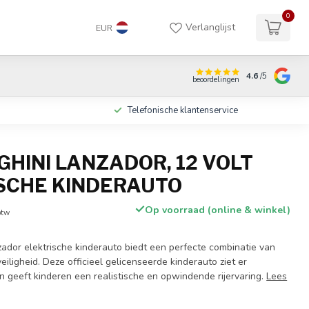
0
Verlanglijst
EUR
4.6
/5
beoordelingen
Telefonische klantenservice
HINI LANZADOR, 12 VOLT
SCHE KINDERAUTO
Op voorraad (online & winkel)
btw
ador elektrische kinderauto biedt een perfecte combinatie van
 veiligheid. Deze officieel gelicenseerde kinderauto ziet er
n geeft kinderen een realistische en opwindende rijervaring.
Lees