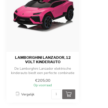
Geschiktheid
Voor kinderen t
Afmetingen product
101,5 x 49 x 43
Afmetingen verpakking
103 x 50,5 x 26
Gewicht product / verpakking
11 kg / 14 kg
LAMBORGHINI LANZADOR, 12
VOLT KINDERAUTO
De Lamborghini Lanzador elektrische
kinderauto biedt een perfecte combinatie
van...
€205,00
Op voorraad
Vergelijk