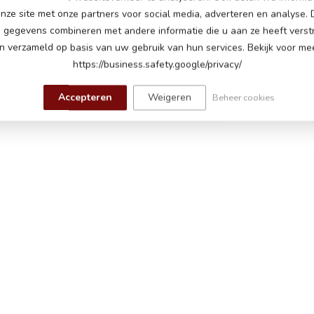
nze site met onze partners voor social media, adverteren en analyse.
accu
gegevens combineren met andere informatie die u aan ze heeft verstr
 verzameld op basis van uw gebruik van hun services. Bekijk voor mee
# motoren, een motor op ieder achterwiel
https://business.safety.google/privacy/
nelheden tot 5 km per uur
Accepteren
Weigeren
Beheer cookies
chterverlichting
j het starten, toeter, muziek module met muziek,
en, USB-ingang en Bluetooth om eigen muziek
lume is verstelbaar, batterij indicator
en banden, kunstleder zitting met 3-punts
el, geveerde wielen, 2 deuren
dsbediening met verstelbare snelheden en
e
aden, tot 60 minuten speeltijd op een vlakke weg