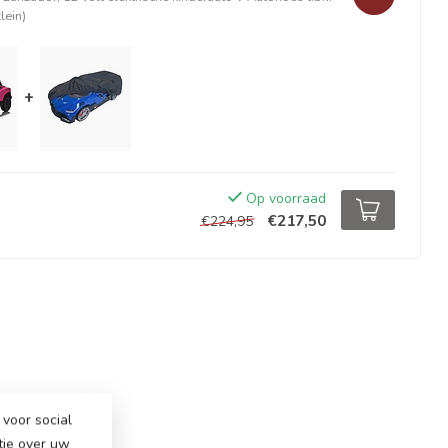
lein)
+
Op voorraad
€217,50
€224,95
voor social
tie over uw