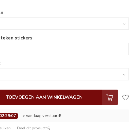
n:
teken stickers:
:
TOEVOEGEN AAN WINKELWAGEN
02:29:06
—> vandaag verstuurd!
lijken
Deel dit product