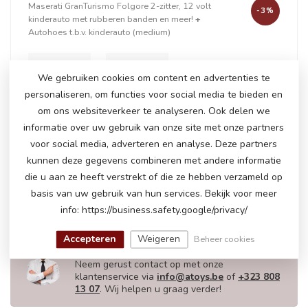
Maserati GranTurismo Folgore 2-zitter, 12 volt
-3%
kinderauto met rubberen banden en meer!
+
Autohoes t.b.v. kinderauto (medium)
We gebruiken cookies om content en advertenties te
+
personaliseren, om functies voor social media te bieden en
om ons websiteverkeer te analyseren. Ook delen we
informatie over uw gebruik van onze site met onze partners
voor social media, adverteren en analyse. Deze partners
Op voorraad
kunnen deze gegevens combineren met andere informatie
€241,50
€248,95
die u aan ze heeft verstrekt of die ze hebben verzameld op
basis van uw gebruik van hun services. Bekijk voor meer
info: https://business.safety.google/privacy/
HEEFT U NOG VRAGEN OVER DIT
Accepteren
Weigeren
Beheer cookies
PRODUCT!
Neem gerust contact op met onze
klantenservice via
info@atoys.be
of
+323 808
13 07
. Wij helpen u graag verder!