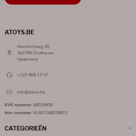
ATOYS.BE
Mensfortweg 26
5627BR Eindhoven
Nederland
+323 808 13 07
info@atoys.be
KVK nummer:
68018908
btw-nummer:
NL857268028B01
CATEGORIEËN