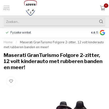
0
MENU
Fysieke winkel
Inclusief ga
4.6
/5
Home
/
Maserati GranTurismo Folgore 2-zitter, 12 volt kinderauto
met rubberen banden en meer!
Maserati GranTurismo Folgore 2-zitter,
12 volt kinderauto met rubberen banden
en meer!