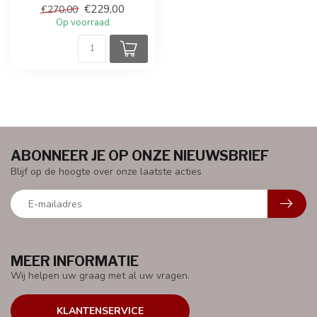
€229,00
€270,00
banden, wer...
Op voorraad
ABONNEER JE OP ONZE NIEUWSBRIEF
Blijf op de hoogte over onze laatste acties
MEER INFORMATIE
Wij helpen uw graag met al uw vragen.
KLANTENSERVICE