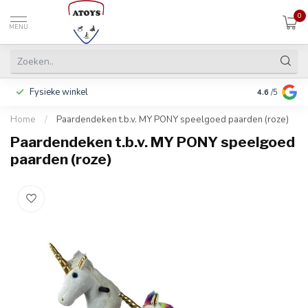
0
MENU
Fysieke winkel
Inclusief ga
4.6
/5
Home
/
Paardendeken t.b.v. MY PONY speelgoed paarden (roze)
Paardendeken t.b.v. MY PONY speelgoed
paarden (roze)