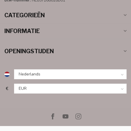
btw-nummer:
NL857268028B01
CATEGORIEËN
INFORMATIE
OPENINGSTIJDEN
€