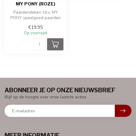
MY PONY (ROZE)
Paardendeken t.b.v. MY
PONY speelgoed paarden
€19,95
Op voorraad
ABONNEER JE OP ONZE NIEUWSBRIEF
Blijf op de hoogte over onze laatste acties
MEER INFORMATIE