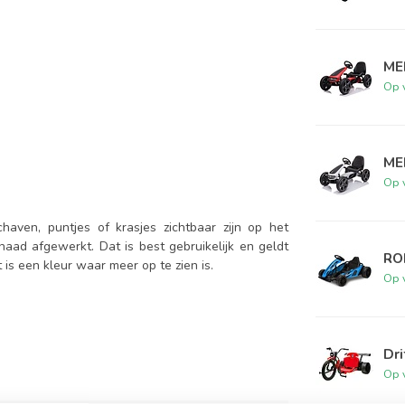
ME
Op 
ME
Op 
haven, puntjes of krasjes zichtbaar zijn op het
aad afgewerkt. Dat is best gebruikelijk en geldt
RO
is een kleur waar meer op te zien is.
Op 
Dri
Op 