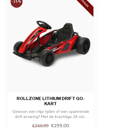
LITHIUM
-15%
Afmetingen product
110 x 77 x 54 c
Afmetingen verpakking
116,5 x 56 x 30
Gewicht product / verpakking
21,2 kg / 25 kg
ROLLZONE LITHIUM DRIFT GO-
KART
Gewoon een ritje rijden of een spannende
drift ervaring? Met de krachtige 24 vol...
€299,00
€350,00