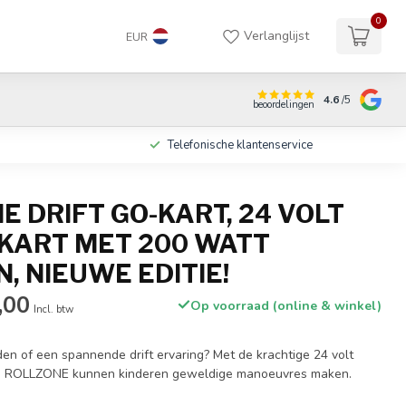
0
Verlanglijst
EUR
4.6
/5
beoordelingen
Telefonische klantenservice
E DRIFT GO-KART, 24 VOLT
 KART MET 200 WATT
, NIEUWE EDITIE!
,00
Op voorraad (online & winkel)
Incl. btw
den of een spannende drift ervaring? Met de krachtige 24 volt
 van ROLLZONE kunnen kinderen geweldige manoeuvres maken.