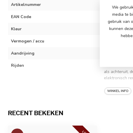
Artikelnummer
RZDK-LT-red
We gebruik
media te b
EAN Code
742340087188
gebruik van o
Kleur
Rood
kunnen deze 
hebben
Vermogen / accu
22 volt 5Ah Lit
Aandrijving
2x 24 volt #77
Rijden
2 verstelbare s
als achteruit, d
elektronisch re
Bijzonderheden
Rubber gevulde
WINKEL INFO
veiligheidsgord
Oplaadtijd & speeltijd
6 tot 8 uur opl
RECENT BEKEKEN
Aantal zitplaatsen
1-zitter
Geschiktheid
Voor kinderen 