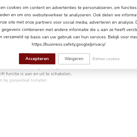
en cookies om content en advertenties te personaliseren, om functies 
ieden en om ons websiteverkeer te analyseren. Ook delen we informa
0
nze site met onze partners voor social media, adverteren en analyse.
gegevens combineren met andere informatie die u aan ze heeft verstr
 verzameld op basis van uw gebruik van hun services. Bekijk voor mee
hium accu
https://business.safety.google/privacy/
5 motoren
Accepteren
Weigeren
Beheer cookies
nelheden tot 18 km per uur, rijdt zowel vooruit
rift functie is aan en uit te schakelen,
m bij gaspedaal loslaten
 voorbanden, kunststof achterbanden, zitje met
el, muziekknopje aan stuur, antislip voetendek
aden, 30-45 minuten speeltijd op een vlakke weg
tot maximaal 60 kg