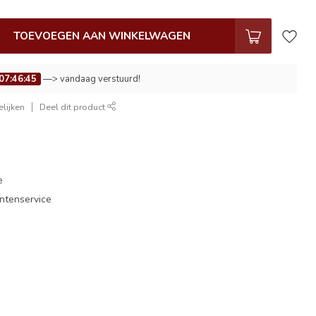
TOEVOEGEN AAN WINKELWAGEN
07:46:44
—> vandaag verstuurd!
lijken
Deel dit product
e
antenservice