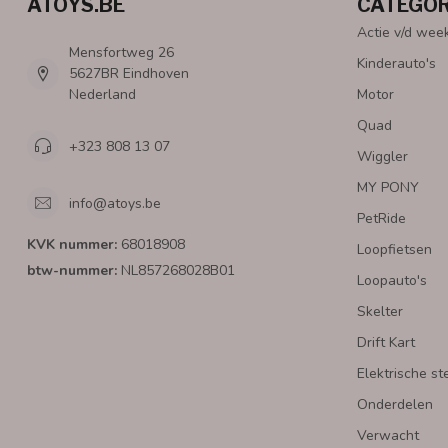
ATOYS.BE
CATEGOR
Actie v/d wee
Mensfortweg 26
Kinderauto's
5627BR Eindhoven
Nederland
Motor
Quad
+323 808 13 07
Wiggler
MY PONY
info@atoys.be
PetRide
KVK nummer:
68018908
Loopfietsen
btw-nummer:
NL857268028B01
Loopauto's
Skelter
Drift Kart
Elektrische st
Onderdelen
Verwacht