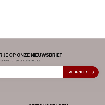
 JE OP ONZE NIEUWSBRIEF
gte over onze laatste acties
ABONNEER