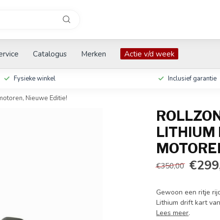
ervice
Catalogus
Merken
Actie v/d week
Fysieke winkel
Inclusief garantie
motoren, Nieuwe Editie!
ROLLZON
LITHIUM
MOTOREN
€299
€350,00
Gewoon een ritje rij
Lithium drift kart
Lees meer
.