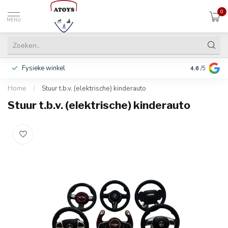
0
MENU
Fysieke winkel
Inclusief ga
4.6
/5
Home
/
Stuur t.b.v. (elektrische) kinderauto
Stuur t.b.v. (elektrische) kinderauto