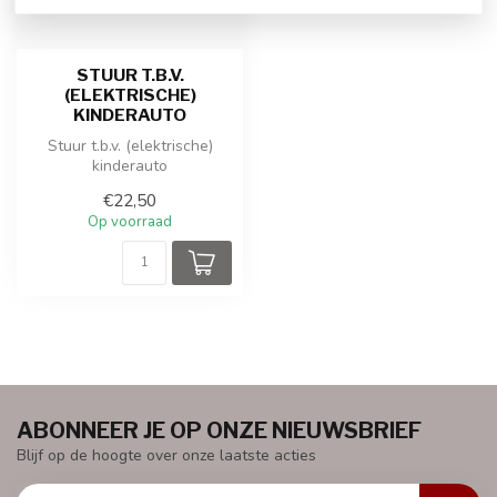
STUUR T.B.V.
(ELEKTRISCHE)
KINDERAUTO
Stuur t.b.v. (elektrische)
kinderauto
€22,50
Op voorraad
ABONNEER JE OP ONZE NIEUWSBRIEF
Blijf op de hoogte over onze laatste acties