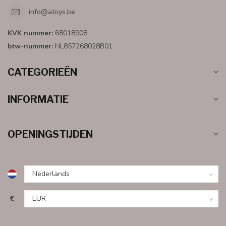
info@atoys.be
KVK nummer:
68018908
btw-nummer:
NL857268028B01
CATEGORIEËN
INFORMATIE
OPENINGSTIJDEN
€