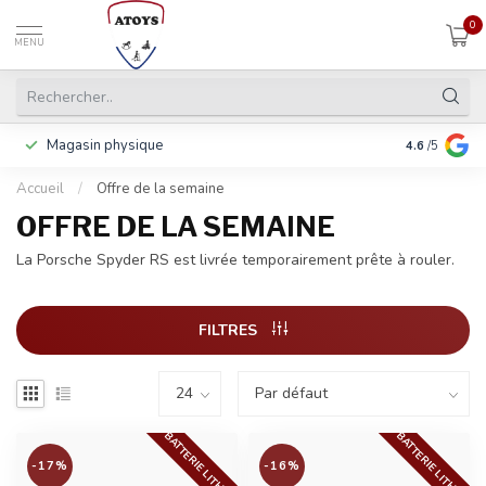
0
MENU
Magasin physique
Y compris la
4.6
/5
Accueil
/
Offre de la semaine
OFFRE DE LA SEMAINE
La Porsche Spyder RS est livrée temporairement prête à rouler.
FILTRES
BATTERIE LITHIUM
BATTERIE LITHIUM
-17%
-16%