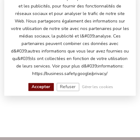
et les publicités, pour fournir des fonctionnalités de
réseaux sociaux et pour analyser le trafic de notre site
Prête à rouler à retirer pour une durée limitée : Porsche
Spyder RS
Web. Nous partageons également des informations sur
votre utilisation de notre site avec nos partenaires pour les
Pendant la période promotionnelle, vous pouvez récupérer la
médias sociaux, la publicité et l&#039;analyse. Ces
Porsche Spyder RS entièrement montée, avec un nœud cadeau
partenaires peuvent combiner ces données avec
et des autocollants de plaque d’immatriculation personnalisés
d&#039;autres informations que vous leur avez fournies ou
avec le prénom.
qu&#039;ils ont collectées en fonction de votre utilisation
Normalement, les voitures électriques pour enfants sont livrées
en boîte et à monter soi-même – mais cette fois, nous le faisons
de leurs services. Voir pour plus d&#039;informations:
pour vous !
https://business.safety.google/privacy/
Attention : l’expédition n’est pas possible après le montage –
retrait sur place uniquement.
Accepter
Refuser
Gérer les cookies