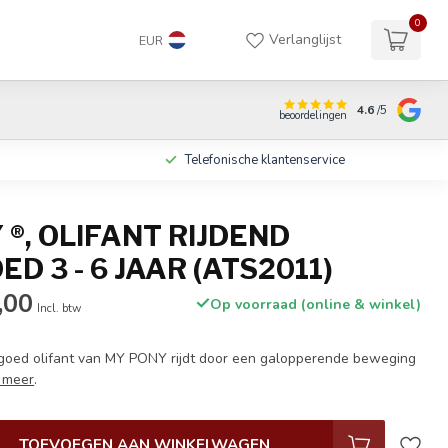
0
Verlanglijst
EUR
4.6
/5
beoordelingen
Telefonische klantenservice
®, OLIFANT RIJDEND
D 3 - 6 JAAR (ATS2011)
,00
Op voorraad (online & winkel)
Incl. btw
goed olifant van MY PONY rijdt door een galopperende beweging
 meer
.
TOEVOEGEN AAN WINKELWAGEN