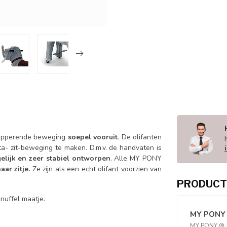
alopperende beweging
soepel vooruit
. De olifanten
- zit-beweging te maken. D.m.v. de handvaten is
elijk en zeer stabiel ontworpen
. Alle MY PONY
aar zitje.
Ze zijn als een echt olifant voorzien van
PRODUCT
nuffel maatje.
MY PONY
MY PONY ®, O