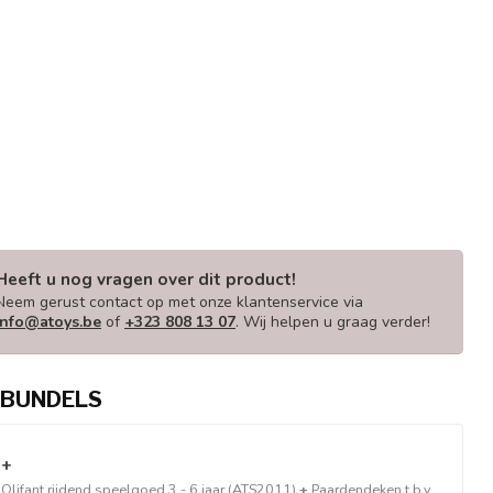
Heeft u nog vragen over dit product!
Neem gerust contact op met onze klantenservice via
info@atoys.be
of
+323 808 13 07
. Wij helpen u graag verder!
BUNDELS
 +
lifant rijdend speelgoed 3 - 6 jaar (ATS2011)
+
Paardendeken t.b.v.