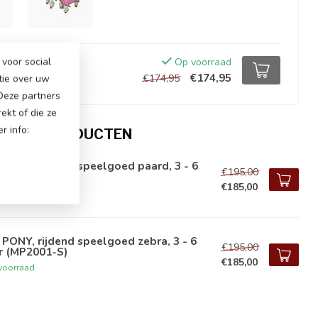
voor social
Op voorraad
€174,95
€174,95
tie over uw
 Deze partners
ekt of die ze
r info:
EERDE PRODUCTEN
PONY, rijdend speelgoed paard, 3 - 6
€195,00
r (MP2024-S)
€185,00
voorraad
PONY, rijdend speelgoed zebra, 3 - 6
€195,00
r (MP2001-S)
€185,00
voorraad