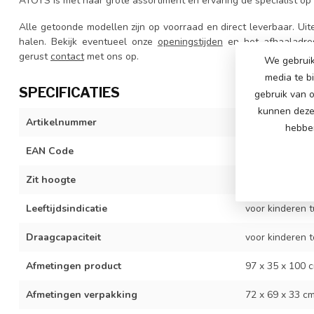
ATOYS is met haar grote assortiment en ervaring de specialist op 
Alle getoonde modellen zijn op voorraad en direct leverbaar. Uit
halen. Bekijk eventueel onze
openingstijden
en het
afhaaladre
gerust
contact
met ons op.
We gebruik
media te b
SPECIFICATIES
gebruik van o
kunnen deze 
Artikelnummer
ATS2011
hebben
EAN Code
714114996036
Zit hoogte
53 cm
Leeftijdsindicatie
voor kinderen t
Draagcapaciteit
voor kinderen t
Afmetingen product
97 x 35 x 100 
Afmetingen verpakking
72 x 69 x 33 c