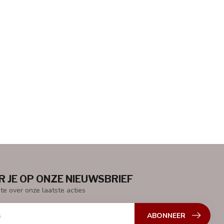
 JE OP ONZE NIEUWSBRIEF
gte over onze laatste acties
ABONNEER