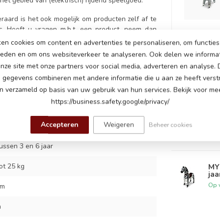
het gebied van (elektrisch) rijdend speelgoed.
eraard is het ook mogelijk om producten zelf af te
s
. Heeft u vragen m.b.t. een product, neem dan
en cookies om content en advertenties te personaliseren, om functies 
ieden en om ons websiteverkeer te analyseren. Ook delen we informa
nze site met onze partners voor social media, adverteren en analyse.
gegevens combineren met andere informatie die u aan ze heeft verstr
 verzameld op basis van uw gebruik van hun services. Bekijk voor mee
GERELAT
https://business.safety.google/privacy/
7
MY 
jaa
Accepteren
Weigeren
Beheer cookies
Op 
ussen 3 en 6 jaar
ot 25 kg
MY 
jaa
Op 
cm
m