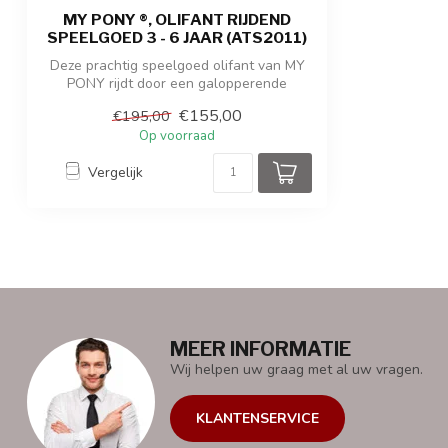
MY PONY ®, OLIFANT RIJDEND
SPEELGOED 3 - 6 JAAR (ATS2011)
Deze prachtig speelgoed olifant van MY
PONY rijdt door een galopperende
beweging...
€155,00
€195,00
Op voorraad
Vergelijk
MEER INFORMATIE
Wij helpen uw graag met al uw vragen.
KLANTENSERVICE