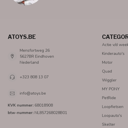
ATOYS.BE
CATEGOR
Actie v/d wee
Mensfortweg 26
Kinderauto's
5627BR Eindhoven
Nederland
Motor
Quad
+323 808 13 07
Wiggler
MY PONY
info@atoys.be
PetRide
KVK nummer:
68018908
Loopfietsen
btw-nummer:
NL857268028B01
Loopauto's
Skelter