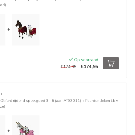
ood)
+
Op voorraad
€174,95
€174,95
 +
lifant rijdend speelgoed 3 - 6 jaar (ATS2011)
+
Paardendeken t.b.v.
ze)
+