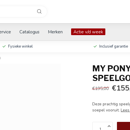
ervice
Catalogus
Merken
Actie v/d week
Fysieke winkel
Inclusief garantie
)
MY PONY 
SPEELGOE
€155
€195,00
Deze prachtig speel
soepel vooruit.
Lees