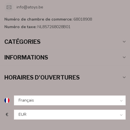
info@atoys.be
Numéro de chambre de commerce:
68018908
Numéro de taxe:
NL857268028B01
CATÉGORIES
INFORMATIONS
HORAIRES D'OUVERTURES
€