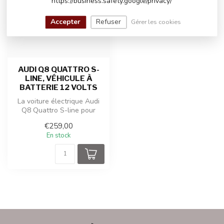
https://business.safety.google/privacy/
Accepter
Refuser
Gérer les cookies
AUDI Q8 QUATTRO S-
LINE, VÉHICULE À
BATTERIE 12 VOLTS
La voiture électrique Audi
Q8 Quattro S-line pour
enfants offre une conduite
€259,00
réa...
En stock