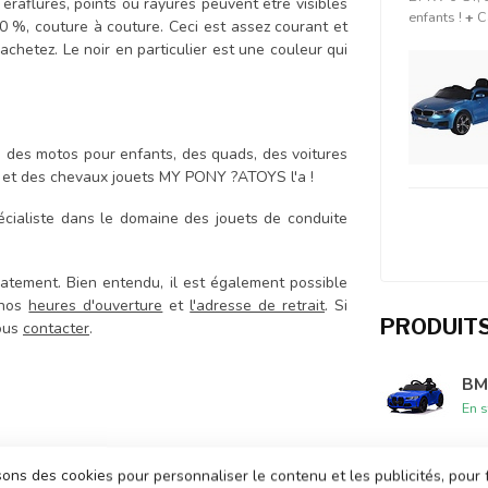
 éraflures, points ou rayures peuvent être visibles
enfants !
+
C
100 %, couture à couture. Ceci est assez courant et
achetez. Le noir en particulier est une couleur qui
, des motos pour enfants, des quads, des voitures
s et des chevaux jouets MY PONY ?ATOYS l'a !
cialiste dans le domaine des jouets de conduite
atement. Bien entendu, il est également possible
 nos
heures d'ouverture
et
l'adresse de retrait
. Si
PRODUIT
nous
contacter
.
BM
En s
sons des cookies pour personnaliser le contenu et les publicités, pour 