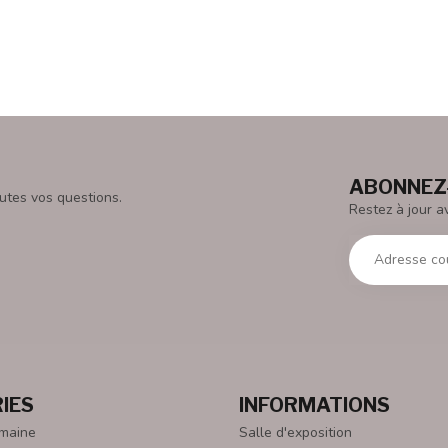
ABONNEZ-
utes vos questions.
Restez à jour a
IES
INFORMATIONS
emaine
Salle d'exposition