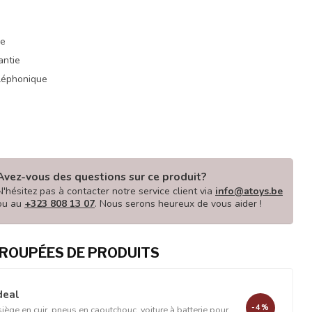
ue
antie
éléphonique
Avez-vous des questions sur ce produit?
N'hésitez pas à contacter notre service client via
info@atoys.be
ou au
+323 808 13 07
. Nous serons heureux de vous aider !
ROUPÉES DE PRODUITS
deal
-4%
ège en cuir, pneus en caoutchouc, voiture à batterie pour