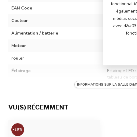
fonctionnalit
EAN Code
714114996393
également 
médias soci
Couleur
Bleu
avec d&#039
Alimentation / batterie
12 volts (2x 6 
fonct
Moteur
2 moteurs 12 vo
rouler
3 vitesses régl
Éclairage
Eclairage LED :
tableau de bor
INFORMATIONS SUR LA SALLE D&#
Musique / multimédia
Son du moteur 
lecture d'histo
écouter votre p
VU(S) RÉCEMMENT
batterie.
Particularités
2 portes, pneus
ceinture de séc
-28%