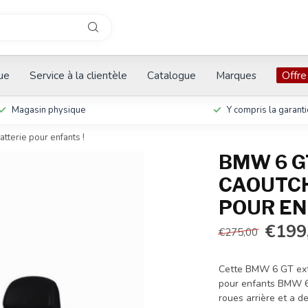
que
Service à la clientèle
Catalogue
Marques
Offre
Magasin physique
Y compris la garanti
tterie pour enfants !
BMW 6 GT
CAOUTCH
POUR EN
€199
€275,00
Cette BMW 6 GT extr
pour enfants BMW 6 
roues arrière et a d