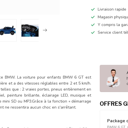
Livraison rapide
Magasin physiq
Y compris la gar
Service client t
nce BMW. La voiture pour enfants BMW 6 GT est
ère et a des vitesses réglables entre 2 et 5 km/h.
 telles que : 2 vraies portes, pneus entièrement en
el, peinture brillante, éclairage LED, musique et
ée mini SD ou MP3.Grâce à la fonction « démarrage
OFFRES G
ant ne ressentira aucun choc en s'arrêtant.
Package 
BMW 6 GT, si