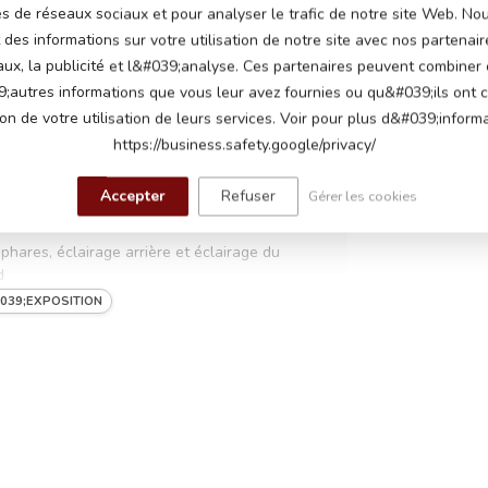
BM
és de réseaux sociaux et pour analyser le trafic de notre site Web. N
1
En s
des informations sur votre utilisation de notre site avec nos partenair
aux, la publicité et l&#039;analyse. Ces partenaires peuvent combiner
;autres informations que vous leur avez fournies ou qu&#039;ils ont c
volts 4,5 Ah connectés en série)
ion de votre utilisation de leurs services. Voir pour plus d&#039;informa
https://business.safety.google/privacy/
lts, un moteur sur chaque roue arrière
Accepter
Refuser
Gérer les cookies
ables jusqu'à 5 km par heure
 phares, éclairage arrière et éclairage du
d
039;EXPOSITION
au démarrage, boutons klaxon et musique,
ires, module musical avec entrée USB pour
ropre musique, volume réglable, indicateur de
 tout caoutchouc et siège en simili cuir avec
urité, roues suspendues, peinture brillante