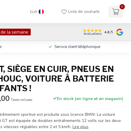
0
Liste de souhaits
EUR
 de la semaine
4.6
/5
évaluations
e
Service client téléphonique
, SIÈGE EN CUIR, PNEUS EN
OUC, VOITURE À BATTERIE
FANTS !
,00
En stock (en ligne et en magasin)
Taxes incluses
êmement sportive est produite sous licence BMW. La voiture
GT est équipée de doubles entraînements 12 volts sur les deux
es vitesses réglables entre 2 et 5 km/h.
Lire plus
.