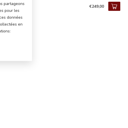
W M4
ous partageons
€249,00
tock
es pour les
 ces données
ollectées en
tions: