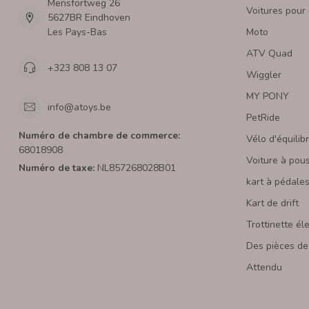
Mensfortweg 26
Voitures pour
5627BR Eindhoven
Les Pays-Bas
Moto
ATV Quad
+323 808 13 07
Wiggler
MY PONY
info@atoys.be
PetRide
Numéro de chambre de commerce:
Vélo d'équilib
68018908
Voiture à pou
Numéro de taxe:
NL857268028B01
kart à pédale
Kart de drift
Trottinette él
Des pièces de
Attendu