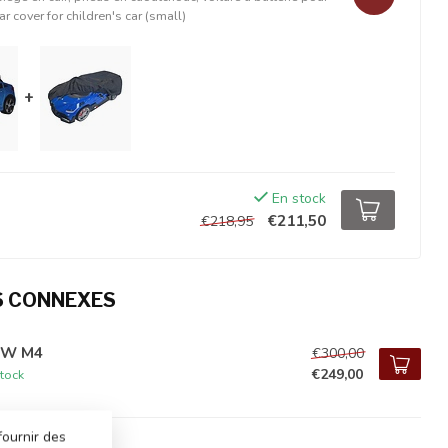
ar cover for children's car (small)
+
En stock
€211,50
€218,95
S CONNEXES
W M4
€300,00
€249,00
tock
fournir des