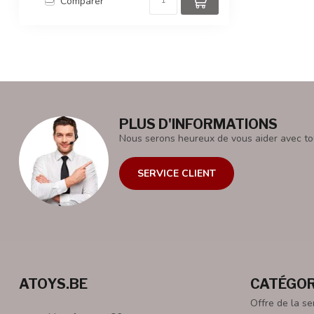
Comparer
PLUS D'INFORMATIONS
Nous serons heureux de vous aider avec to
SERVICE CLIENT
ATOYS.BE
CATÉGOR
Offre de la s