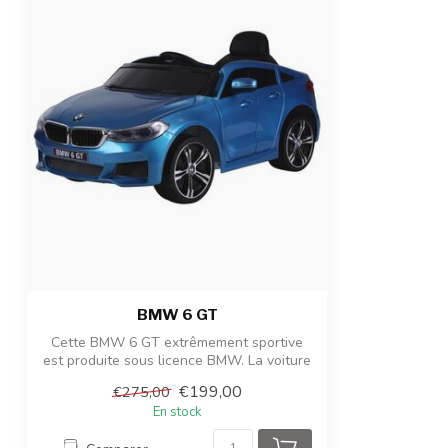
Télécommande
Télécommande 2
pause
Temps de charge et temps de jeu
6 à 8 heures de
Nombre de places
1 place
Admissibilité
Pour les enfan
Dimensions du produit
106 x 64 x 51 c
Dimensions du colis
106 x 64 x 51 c
Poids du produit/emballage
14 kg / 18 kg
BMW 6 GT
Cette BMW 6 GT extrêmement sportive
est produite sous licence BMW. La voiture
po...
€199,00
€275,00
En stock