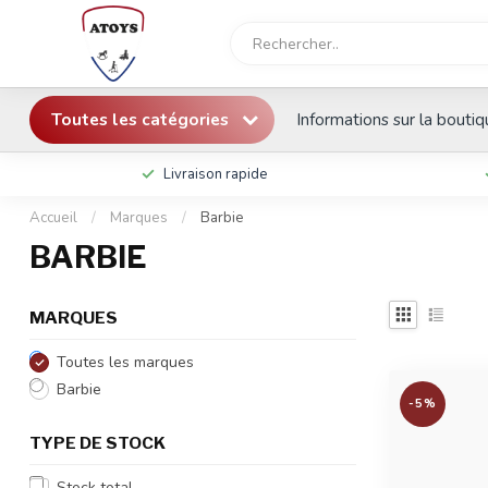
Toutes les catégories
Informations sur la bouti
Livraison rapide
Accueil
/
Marques
/
Barbie
BARBIE
MARQUES
Toutes les marques
Barbie
-5%
TYPE DE STOCK
Stock total