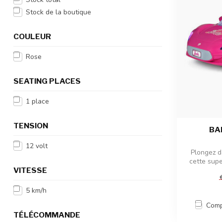
Stock de la boutique
COULEUR
Rose
SEATING PLACES
1 place
TENSION
BA
12 volt
Plongez d
cette supe
VITESSE
5 km/h
Comp
TÉLÉCOMMANDE