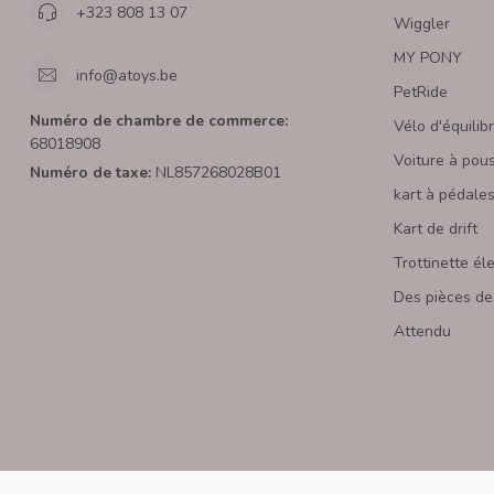
+323 808 13 07
Wiggler
MY PONY
info@atoys.be
PetRide
Numéro de chambre de commerce:
Vélo d'équilib
68018908
Voiture à pou
Numéro de taxe:
NL857268028B01
kart à pédale
Kart de drift
Trottinette él
Des pièces de
Attendu