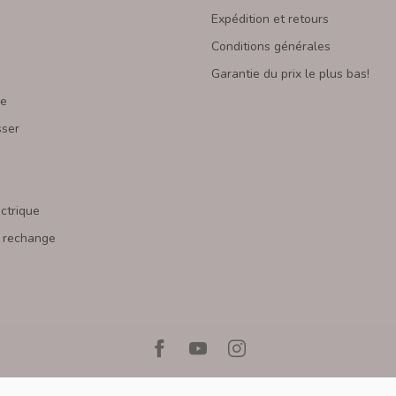
Expédition et retours
Conditions générales
Garantie du prix le plus bas!
re
sser
s
ectrique
 rechange