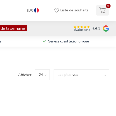
0
Liste de souhaits
EUR
 de la semaine
4.6
/5
évaluations
e
Service client téléphonique
Afficher: