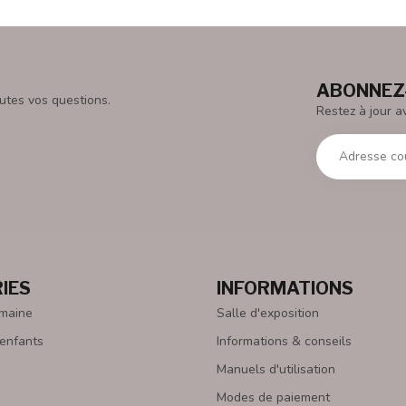
ABONNEZ-
utes vos questions.
Restez à jour a
IES
INFORMATIONS
emaine
Salle d'exposition
 enfants
Informations & conseils
Manuels d'utilisation
Modes de paiement