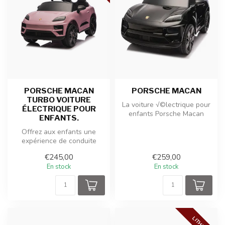
PORSCHE MACAN
PORSCHE MACAN
TURBO VOITURE
La voiture √©lectrique pour
ÉLECTRIQUE POUR
enfants Porsche Macan
ENFANTS.
Turbo en peinture rose offre
Offrez aux enfants une
a...
expérience de conduite
réaliste avec cette Porsche
€245,00
€259,00
Macan ...
En stock
En stock
LITHIUM