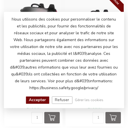
Nous utilisons des cookies pour personnaliser le contenu
et les publicités, pour fournir des fonctionnalités de
réseaux sociaux et pour analyser le trafic de notre site
Web. Nous partageons également des informations sur
votre utilisation de notre site avec nos partenaires pour les
médias sociaux, la publicité et l&#039;analyse. Ces
partenaires peuvent combiner ces données avec
PORSCHE MACAN
PORSCHE MACAN
d&#039;autres informations que vous leur avez fournies ou
TURBO VOITURE
La voiture √©lectrique pour
qu&#039;ils ont collectées en fonction de votre utilisation
ÉLECTRIQUE POUR
enfants Porsche Macan
ENFANTS.
de leurs services. Voir pour plus d&#039;informations:
Turbo en peinture rose offre
a...
Offrez aux enfants une
https://business.safety.google/privacy/
expérience de conduite
réaliste avec cette Porsche
Accepter
Refuser
Gérer les cookies
€249,00
€245,00
Macan ...
En stock
En stock