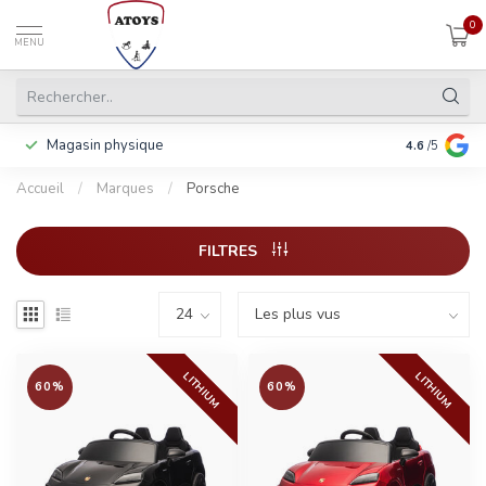
0
MENU
Magasin physique
Y compris la
4.6
/5
Accueil
/
Marques
/
Porsche
FILTRES
LITHIUM
LITHIUM
60%
60%