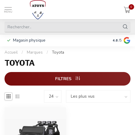
0
MENU
Magasin physique
Y compris la
4.6
/5
Accueil
/
Marques
/
Toyota
TOYOTA
FILTRES