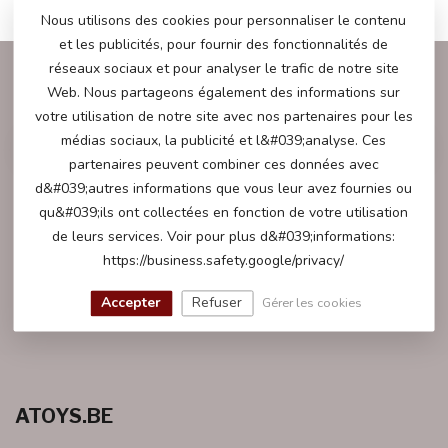
Nous utilisons des cookies pour personnaliser le contenu
et les publicités, pour fournir des fonctionnalités de
réseaux sociaux et pour analyser le trafic de notre site
ABONNEZ-VOUS À NOTRE INFOLETTRE
Web. Nous partageons également des informations sur
Restez à jour avec nos dernières offres
votre utilisation de notre site avec nos partenaires pour les
médias sociaux, la publicité et l&#039;analyse. Ces
partenaires peuvent combiner ces données avec
d&#039;autres informations que vous leur avez fournies ou
qu&#039;ils ont collectées en fonction de votre utilisation
PLUS D'INFORMATIONS
de leurs services. Voir pour plus d&#039;informations:
Nous serons heureux de vous aider avec toutes vos questions.
https://business.safety.google/privacy/
SERVICE CLIENT
Accepter
Refuser
Gérer les cookies
ATOYS.BE