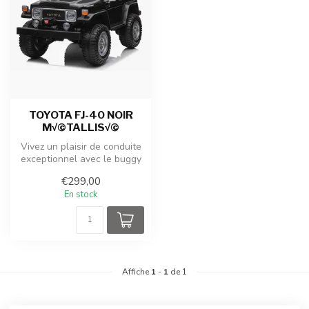
TOYOTA FJ-40 NOIR
M√©TALLIS√©
Vivez un plaisir de conduite
exceptionnel avec le buggy
de plage 24V rouge 2 pla...
€299,00
En stock
Affiche
1
-
1
de 1