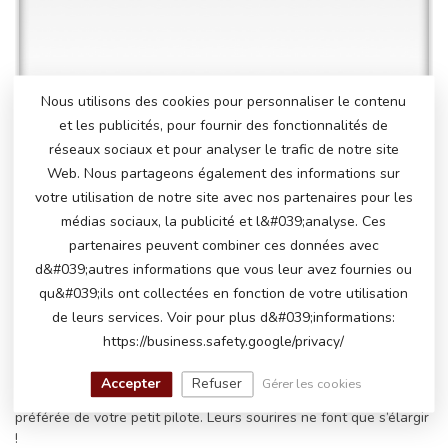
Nous utilisons des cookies pour personnaliser le contenu
et les publicités, pour fournir des fonctionnalités de
Vous recherchez un scooter électrique pour enfants Vespa?
ATOYS propose une large gamme de scooters électriques pour
réseaux sociaux et pour analyser le trafic de notre site
enfants Vespa. Nous proposons les modèles les plus populaires
Web. Nous partageons également des informations sur
de cette marque emblématique de scooters. Les scooters pour
votre utilisation de notre site avec nos partenaires pour les
enfants Vespa sont disponibles en différentes couleurs, tailles et
médias sociaux, la publicité et l&#039;analyse. Ces
gammes de prix. Que vous recherchiez un style classique ou
partenaires peuvent combiner ces données avec
moderne, il existe un modèle parfait pour chaque petit scooter.
d&#039;autres informations que vous leur avez fournies ou
Klaxons et musique sur la Vespa !
qu&#039;ils ont collectées en fonction de votre utilisation
Tous les scooters pour enfants Vespa sont équipés d'un klaxon,
de leurs services. Voir pour plus d&#039;informations:
de boutons musicaux et d'un module musical avec diverses
https://business.safety.google/privacy/
connexions pour jouer votre propre musique. Certains modèles
offrent même une connexion Bluetooth, vous pouvez donc
Accepter
Refuser
Gérer les cookies
coupler la trottinette à votre téléphone pour écouter la chanson
préférée de votre petit pilote. Leurs sourires ne font que s’élargir
!