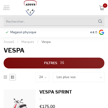
0
MENU
Magasin physique
Y compris la
4.6
/5
Accueil
/
Marques
/
Vespa
VESPA
FILTRES
VESPA SPRINT
...
€175,00