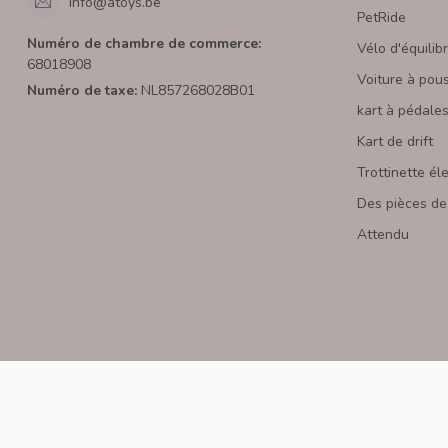
info@atoys.be
PetRide
Numéro de chambre de commerce:
Vélo d'équilib
68018908
Voiture à pou
Numéro de taxe:
NL857268028B01
kart à pédale
Kart de drift
Trottinette él
Des pièces de
Attendu