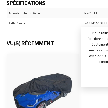
SPÉCIFICATIONS
Numéro de l'article
RZCovM
EAN Code
742341519111
Nous utili
fonctionnalit
VU(S) RÉCEMMENT
également 
médias soci
avec d&#039
fonct