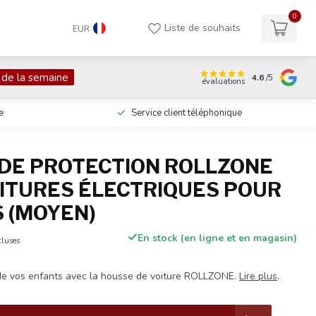
0
Liste de souhaits
EUR
 de la semaine
4.6
/5
évaluations
e
Service client téléphonique
DE PROTECTION ROLLZONE
ITURES ÉLECTRIQUES POUR
 (MOYEN)
En stock (en ligne et en magasin)
cluses
 de vos enfants avec la housse de voiture ROLLZONE.
Lire plus
.