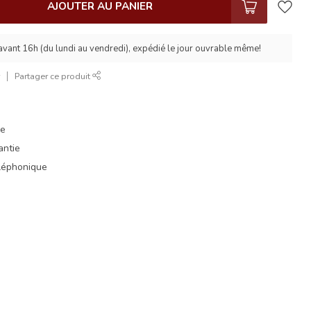
AJOUTER AU PANIER
ant 16h (du lundi au vendredi), expédié le jour ouvrable même!
r
Partager ce produit
ue
antie
éléphonique