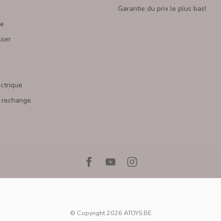
Garantie du prix le plus bas!
re
sser
s
ectrique
 rechange
© Copyright 2026 ATOYS.BE