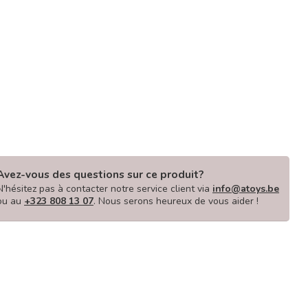
Avez-vous des questions sur ce produit?
N'hésitez pas à contacter notre service client via
info@atoys.be
ou au
+323 808 13 07
. Nous serons heureux de vous aider !