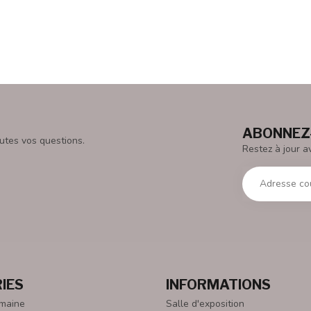
ABONNEZ-
utes vos questions.
Restez à jour a
IES
INFORMATIONS
emaine
Salle d'exposition