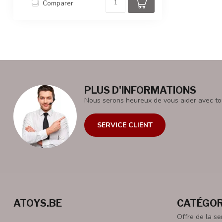
Comparer
PLUS D'INFORMATIONS
Nous serons heureux de vous aider avec to
SERVICE CLIENT
ATOYS.BE
CATÉGOR
Offre de la s