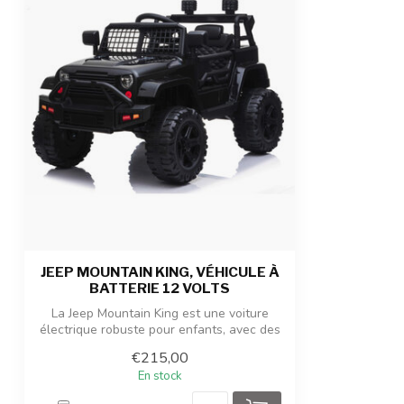
Nombre de places
1 place
Admissibilité
Pour les enfan
Dimensions du produit
100 x 63 x 65 c
Dimensions du colis
102 x 58 x 30 c
Poids du produit/emballage
14 kg / 20 kg
JEEP MOUNTAIN KING, VÉHICULE À
BATTERIE 12 VOLTS
La Jeep Mountain King est une voiture
électrique robuste pour enfants, avec des
...
€215,00
En stock