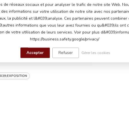
0
és de réseaux sociaux et pour analyser le trafic de notre site Web. N
des informations sur votre utilisation de notre site avec nos partenair
aux, la publicité et l&#039;analyse. Ces partenaires peuvent combiner
;autres informations que vous leur avez fournies ou qu&#039;ils ont c
ts 7Ah
ion de votre utilisation de leurs services. Voir pour plus d&#039;informa
https://business.safety.google/privacy/
lts 45 watt, un moteur sur chaque roue arrière
ables jusqu'à 5 km par heure
Accepter
Refuser
Gérer les cookies
au démarrage, boutons de musique sur le
039;EXPOSITION
 de musique avec port MP3 et USB
pension arrière, portes ouvrantes
,4 GHz avec vitesses réglables et fonction
 charge, jusqu'à 60 minutes d'autonomie sur
e