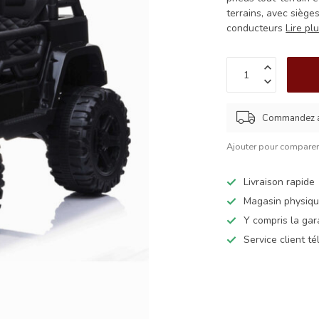
terrains, avec siège
conducteurs
Lire pl
Commandez av
Ajouter pour compare
Livraison rapide
Magasin physiq
Y compris la gar
Service client t