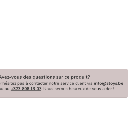
Avez-vous des questions sur ce produit?
N'hésitez pas à contacter notre service client via
info@atoys.be
ou au
+323 808 13 07
. Nous serons heureux de vous aider !