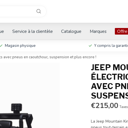
que
Service à la clientèle
Catalogue
Marques
Offre
Magasin physique
Y compris la garanti
lts avec pneus en caoutchouc, suspension et plus encore !
JEEP MO
ÉLECTRI
AVEC PN
SUSPENS
€215,00
Taxes
La Jeep Mountain Kin
pneus tout-terrain e