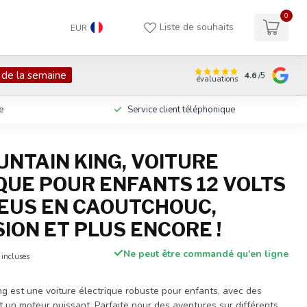
0
Liste de souhaits
EUR
 de la semaine
4.6
/5
évaluations
e
Service client téléphonique
UNTAIN KING, VOITURE
QUE POUR ENFANTS 12 VOLTS
EUS EN CAOUTCHOUC,
ION ET PLUS ENCORE !
Ne peut être commandé qu'en ligne
 incluses
g est une voiture électrique robuste pour enfants, avec des
t un moteur puissant. Parfaite pour des aventures sur différents