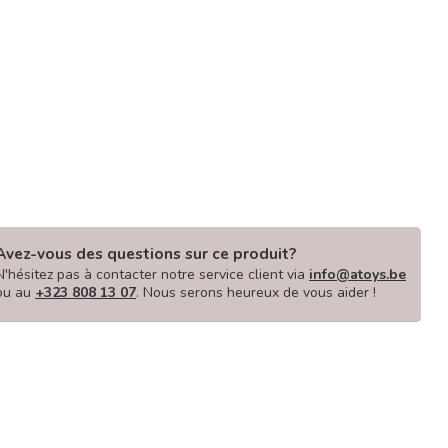
Avez-vous des questions sur ce produit?
N'hésitez pas à contacter notre service client via
info@atoys.be
ou au
+323 808 13 07
. Nous serons heureux de vous aider !