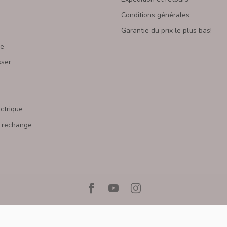
Conditions générales
Garantie du prix le plus bas!
re
sser
s
ectrique
 rechange