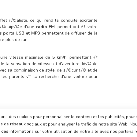
ffet r√©aliste, ce qui rend la conduite excitante
t √©quip√©e d'une
radio FM
, permettant √† votre
es
ports USB et MP3
permettent de diffuser de la
e plus de fun.
 une vitesse maximale de
5 km/h
, permettant √†
de la sensation de vitesse et d'aventure. Id√©ale
ec sa combinaison de style, de s√©curit√© et de
 les parents √† la recherche d'une voiture pour
sons des cookies pour personnaliser le contenu et les publicités, pour 
hes, √©raflures, points ou rayures peuvent √™tre
és de réseaux sociaux et pour analyser le trafic de notre site Web. N
s ne soient pas finies √† 100 %, couture √† couture.
des informations sur votre utilisation de notre site avec nos partenair
el que soit l‚Äôendroit o√π vous les achetez. Le