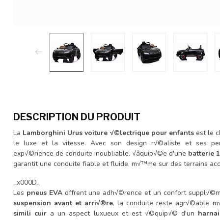
DESCRIPTION DU PRODUIT
La
Lamborghini Urus voiture √©lectrique pour enfants
est le c
le luxe et la vitesse. Avec son design r√©aliste et ses per
exp√©rience de conduite inoubliable. √âquip√©e d'une
batterie
garantit une conduite fiable et fluide, m√™me sur des terrains ac
_x000D_
Les
pneus EVA
offrent une adh√©rence et un confort suppl√©me
suspension avant et arri√®re
, la conduite reste agr√©able 
simili cuir
a un aspect luxueux et est √©quip√© d'un
harna