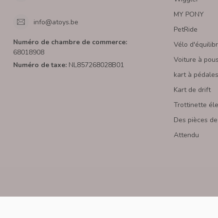
MY PONY
info@atoys.be
PetRide
Numéro de chambre de commerce:
Vélo d'équilib
68018908
Voiture à pou
Numéro de taxe:
NL857268028B01
kart à pédale
Kart de drift
Trottinette él
Des pièces de
Attendu