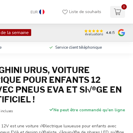
0
Liste de souhaits
EUR
 de la semaine
4.6
/5
évaluations
e
Service client téléphonique
HINI URUS, VOITURE
IQUE POUR ENFANTS 12
VEC PNEUS EVA ET SI√®GE EN
IFICIEL !
Ne peut être commandé qu'en ligne
 incluses
 12V est une voiture √©lectrique luxueuse pour enfants avec
pneus EVA et design r√©aliste. √âquip√©e de phares LED, si√®ge