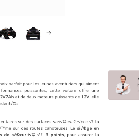
hoix parfait pour les jeunes aventuriers qui aiment
formances puissantes, cette voiture offre une
 12V7Ah
et de deux moteurs puissants de
12V
, elle
cident√©s.
ntaires sur des surfaces vari√©es. Gr√¢ce √† la
m√™me sur des routes cahoteuses. Le
si√®ge en
is de s√©curit√© √† 3 points
, pour assurer la