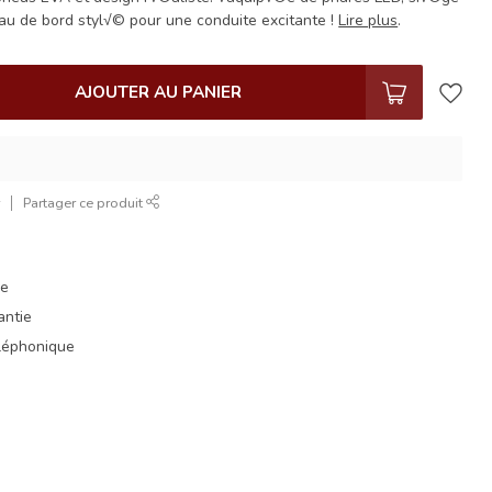
eau de bord styl√© pour une conduite excitante !
Lire plus
.
AJOUTER AU PANIER
r
Partager ce produit
ue
antie
éléphonique