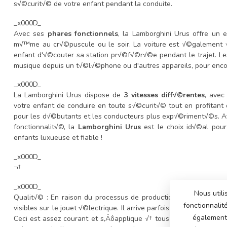
s√©curit√© de votre enfant pendant la conduite.
_x000D_
Avec ses
phares fonctionnels
, la Lamborghini Urus offre un e
m√™me au cr√©puscule ou le soir. La voiture est √©galemen
enfant d'√©couter sa station pr√©f√©r√©e pendant le trajet. L
musique depuis un t√©l√©phone ou d'autres appareils, pour encor
_x000D_
La Lamborghini Urus dispose de
3 vitesses diff√©rentes
, avec
votre enfant de conduire en toute s√©curit√© tout en profitant 
pour les d√©butants et les conducteurs plus exp√©riment√©s. Av
fonctionnalit√©, la
Lamborghini Urus
est le choix id√©al pour
enfants luxueuse et fiable !
_x000D_
¬†
_x000D_
Nous utili
Qualit√© : En raison du processus de production, certaines tac
fonctionnalit
visibles sur le jouet √©lectrique. Il arrive parfois que les pi√®ce
également 
Ceci est assez courant et s‚Äôapplique √† tous les mod√®les, qu