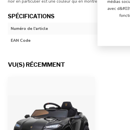
noir en particulier est une couleur qui en montre davantage.
médias soci
avec d&#039
SPÉCIFICATIONS
fonct
Numéro de l'article
BDM0923-blac
EAN Code
742341477277
VU(S) RÉCEMMENT