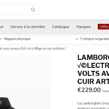
que
Service à la clientèle
Catalogue
Marques
Offre
Magasin physique
Y compris la garanti
s avec pneus EVA et si√®ge en cuir artificiel !
LAMBORG
√©LECTR
VOLTS A
CUIR ART
€229,00
Taxes
La Lamborghini Urus
moteurs puissants, 