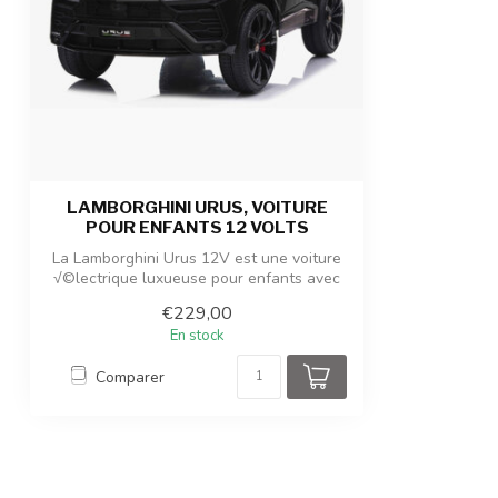
LAMBORGHINI URUS, VOITURE
POUR ENFANTS 12 VOLTS
La Lamborghini Urus 12V est une voiture
√©lectrique luxueuse pour enfants avec
m...
€229,00
En stock
Comparer