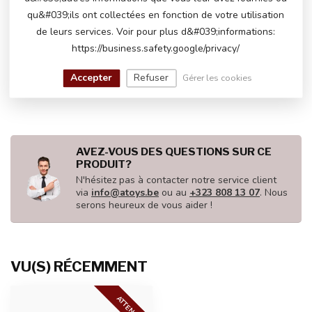
€269,00
En stock
qu&#039;ils ont collectées en fonction de votre utilisation
de leurs services. Voir pour plus d&#039;informations:
https://business.safety.google/privacy/
Mercedes Benz EQG
€310,00
Accepter
Refuser
Gérer les cookies
€285,00
En stock
AVEZ-VOUS DES QUESTIONS SUR CE
PRODUIT?
N'hésitez pas à contacter notre service client
via
info@atoys.be
ou au
+323 808 13 07
. Nous
serons heureux de vous aider !
VU(S) RÉCEMMENT
ATTENDU