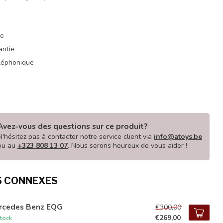
ue
antie
éléphonique
Avez-vous des questions sur ce produit?
N'hésitez pas à contacter notre service client via
info@atoys.be
ou au
+323 808 13 07
. Nous serons heureux de vous aider !
S CONNEXES
rcedes Benz EQG
€300,00
€269,00
tock