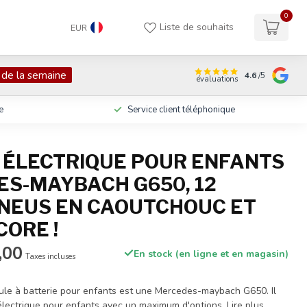
0
Liste de souhaits
EUR
 de la semaine
4.6
/5
évaluations
e
Service client téléphonique
 ÉLECTRIQUE POUR ENFANTS
S-MAYBACH G650, 12
PNEUS EN CAOUTCHOUC ET
CORE !
,00
En stock (en ligne et en magasin)
Taxes incluses
ule à batterie pour enfants est une Mercedes-maybach G650. Il
e électrique pour enfants avec un maximum d'options.
Lire plus
.