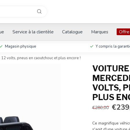
que
Service à la clientèle
Catalogue
Marques
Offre
Magasin physique
Y compris la garanti
2 volts, pneus en caoutchouc et plus encore !
VOITURE
MERCEDE
VOLTS, 
PLUS EN
€239
€280,00
Ce magnifique véhic
s'agit d'une voitur