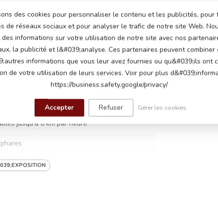
sons des cookies pour personnaliser le contenu et les publicités, pour 
és de réseaux sociaux et pour analyser le trafic de notre site Web. N
des informations sur votre utilisation de notre site avec nos partenair
3
aux, la publicité et l&#039;analyse. Ces partenaires peuvent combiner
;autres informations que vous leur avez fournies ou qu&#039;ils ont c
ion de votre utilisation de leurs services. Voir pour plus d&#039;informa
ts 7Ah
https://business.safety.google/privacy/
lts, un moteur sur chaque roue arrière
Accepter
Refuser
Gérer les cookies
ables jusqu'à 6 km par heure
 phares
au démarrage, boutons klaxon et musique,
039;EXPOSITION
ires, module musical avec entrée USB pour
ropre musique, volume réglable, indicateur de
ent en caoutchouc, siège en cuir synthétique