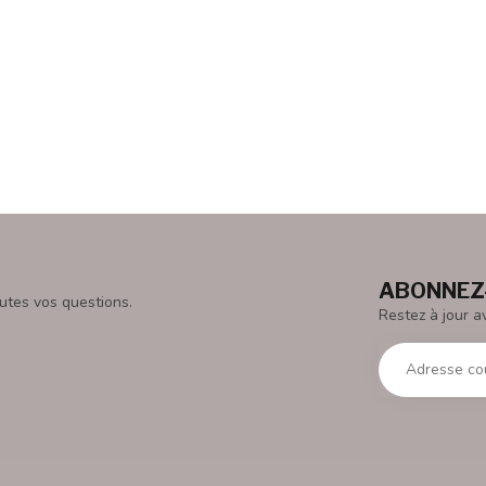
ABONNEZ-
utes vos questions.
Restez à jour a