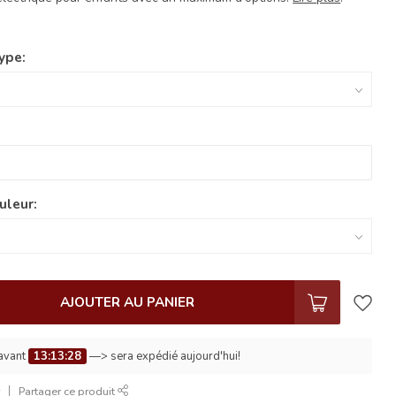
ype:
uleur:
AJOUTER AU PANIER
avant
13:13:27
—> sera expédié aujourd'hui!
r
Partager ce produit