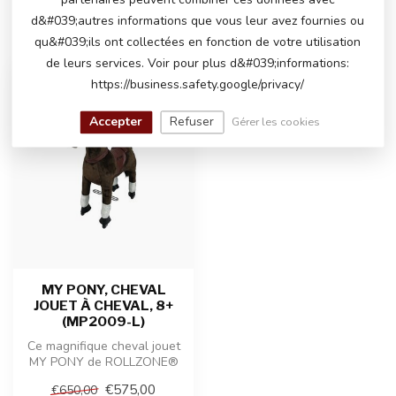
partenaires peuvent combiner ces données avec
d&#039;autres informations que vous leur avez fournies ou
VU(S) RÉCEMMENT
qu&#039;ils ont collectées en fonction de votre utilisation
de leurs services. Voir pour plus d&#039;informations:
https://business.safety.google/privacy/
-12%
Accepter
Refuser
Gérer les cookies
MY PONY, CHEVAL
JOUET À CHEVAL, 8+
(MP2009-L)
Ce magnifique cheval jouet
MY PONY de ROLLZONE®
avance en douceur grâce à
€575,00
€650,00
un mou...