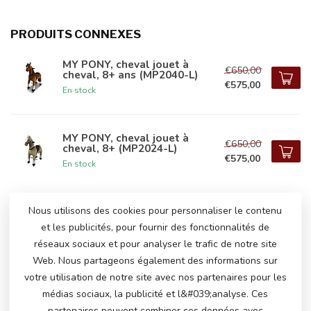
PRODUITS CONNEXES
MY PONY, cheval jouet à
€650,00
cheval, 8+ ans (MP2040-L)
€575,00
En stock
MY PONY, cheval jouet à
€650,00
cheval, 8+ (MP2024-L)
€575,00
En stock
Nous utilisons des cookies pour personnaliser le contenu
AVEZ-VOUS DES QUESTIONS SUR CE
et les publicités, pour fournir des fonctionnalités de
PRODUIT?
réseaux sociaux et pour analyser le trafic de notre site
N'hésitez pas à contacter notre service client
Web. Nous partageons également des informations sur
via
info@atoys.be
ou au
+323 808 13 07
. Nous
votre utilisation de notre site avec nos partenaires pour les
serons heureux de vous aider !
médias sociaux, la publicité et l&#039;analyse. Ces