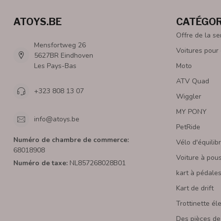
ATOYS.BE
CATÉGOR
Offre de la s
Mensfortweg 26
Voitures pour
5627BR Eindhoven
Les Pays-Bas
Moto
ATV Quad
+323 808 13 07
Wiggler
MY PONY
info@atoys.be
PetRide
Numéro de chambre de commerce:
Vélo d'équilib
68018908
Voiture à pou
Numéro de taxe:
NL857268028B01
kart à pédale
Kart de drift
Trottinette él
Des pièces de