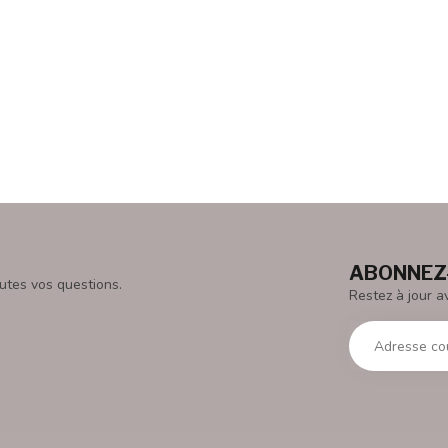
ABONNEZ-
utes vos questions.
Restez à jour a