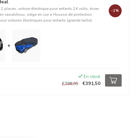
deal
2 places, voiture électrique pour enfants 24 volts, écran
-2%
n caoutchouc, siège en cuir
+
Housse de protection
r voitures électriques pour enfants (grande taille)
+
En stock
€391,50
€398,95