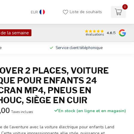
0
Liste de souhaits
EUR
 de la semaine
4.6
/5
évaluations
e
Service client téléphonique
OVER 2 PLACES, VOITURE
QUE POUR ENFANTS 24
ÉCRAN MP4, PNEUS EN
OUC, SIÈGE EN CUIR
,00
En stock (en ligne et en magasin)
Taxes incluses
 de l’aventure avec la voiture électrique pour enfants Land
Cette voiture impressionnante allie style, puissance et