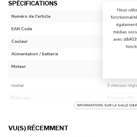
SPÉCIFICATIONS
Nous utili
Numéro de l'article
DK-RR998-MP4
fonctionnalit
également 
EAN Code
742340051355
médias soci
avec d&#039
Couleur
blanc
fonct
Alimentation / batterie
Batterie 24 vol
Moteur
2 moteurs 24 v
arrière
rouler
3 vitesses régl
Éclairage
Eclairage LED :
bord
INFORMATIONS SUR LA SALLE D&#
Musique / multimédia
Son du moteur 
lecture d'histo
VU(S) RÉCEMMENT
écouter votre p
batterie.