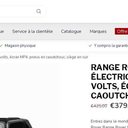
que
Service à la clientèle
Catalogue
Marques
Offre
Magasin physique
Y compris la garanti
volts, écran MP4, pneus en caoutchouc, siège en cuir
RANGE R
ÉLECTRI
VOLTS, 
CAOUTCH
€379
€425,00
Entrez dans le monde
Rover Range Rover ! 