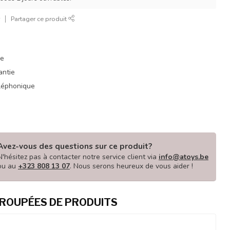
r
Partager ce produit
ue
antie
éléphonique
Avez-vous des questions sur ce produit?
N'hésitez pas à contacter notre service client via
info@atoys.be
ou au
+323 808 13 07
. Nous serons heureux de vous aider !
ROUPÉES DE PRODUITS