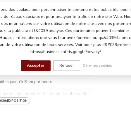
sons des cookies pour personnaliser le contenu et les publicités, pour 
-white
és de réseaux sociaux et pour analyser le trafic de notre site Web. N
des informations sur votre utilisation de notre site avec nos partenair
1
aux, la publicité et l&#039;analyse. Ces partenaires peuvent combiner
;autres informations que vous leur avez fournies ou qu&#039;ils ont c
ion de votre utilisation de leurs services. Voir pour plus d&#039;informa
https://business.safety.google/privacy/
ts 7Ah
olts 240 watts, un moteur sur chaque roue
Accepter
Refuser
Gérer les cookies
ables jusqu'à 8 km par heure
 phares, feux arrière et éclairage du tableau de
039;EXPOSITION
au démarrage, boutons klaxon et musique,
ires, module musical avec entrée USB pour
ropre musique, volume réglable, indicateur de