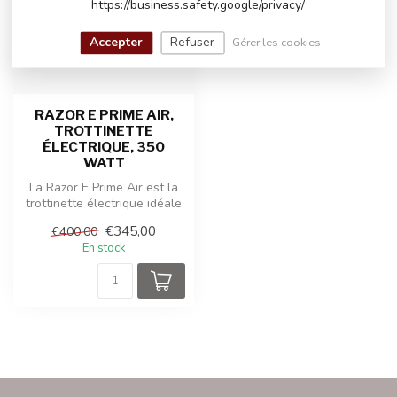
https://business.safety.google/privacy/
Accepter
Refuser
Gérer les cookies
RAZOR E PRIME AIR,
TROTTINETTE
ÉLECTRIQUE, 350
WATT
La Razor E Prime Air est la
trottinette électrique idéale
pour ceux qui recherch...
€345,00
€400,00
En stock