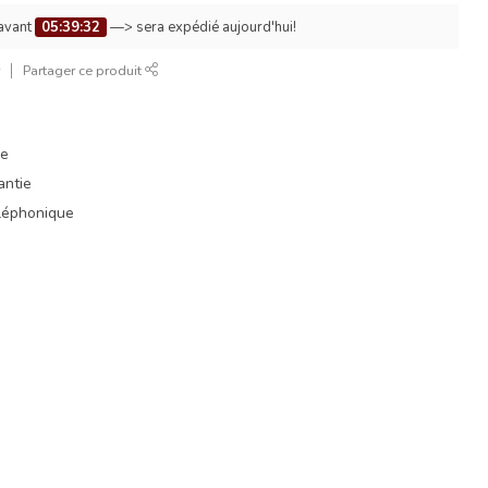
avant
05:39:31
—> sera expédié aujourd'hui!
r
Partager ce produit
ue
antie
éléphonique