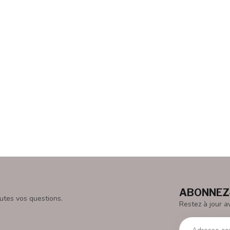
ABONNEZ-
utes vos questions.
Restez à jour a