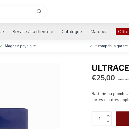
que
Service à la clientèle
Catalogue
Marques
Offre
Magasin physique
Y compris la garanti
ULTRACEL
€25,00
Taxes in
Batterie au plomb Ul
sortes d'autres appl