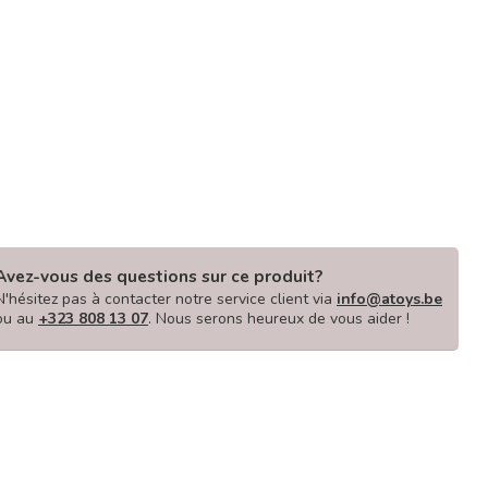
Avez-vous des questions sur ce produit?
N'hésitez pas à contacter notre service client via
info@atoys.be
ou au
+323 808 13 07
. Nous serons heureux de vous aider !