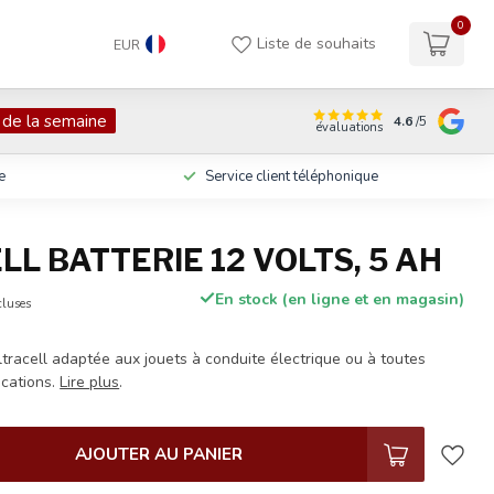
0
Liste de souhaits
EUR
 de la semaine
4.6
/5
évaluations
e
Service client téléphonique
L BATTERIE 12 VOLTS, 5 AH
En stock (en ligne et en magasin)
cluses
tracell adaptée aux jouets à conduite électrique ou à toutes
ications.
Lire plus
.
AJOUTER AU PANIER