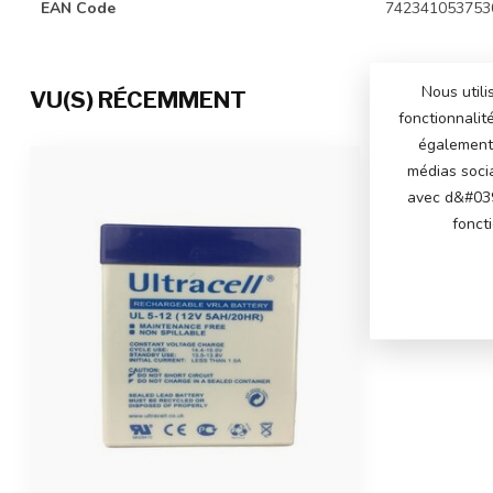
EAN Code
742341053753
Nous utili
VU(S) RÉCEMMENT
fonctionnalit
également 
médias soci
avec d&#039
fonct