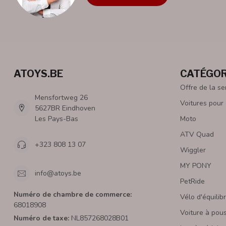
ATOYS.BE
CATÉGOR
Offre de la s
Mensfortweg 26
Voitures pour
5627BR Eindhoven
Les Pays-Bas
Moto
ATV Quad
+323 808 13 07
Wiggler
MY PONY
info@atoys.be
PetRide
Numéro de chambre de commerce:
Vélo d'équilib
68018908
Voiture à pou
Numéro de taxe:
NL857268028B01