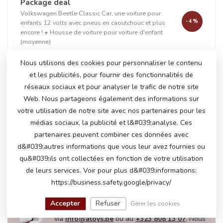
Package deal
Volkswagen Beetle Classic Car, une voiture pour
-4%
enfants 12 volts avec pneus en caoutchouc et plus
encore !
+
Housse de voiture pour voiture d'enfant
(moyenne)
Nous utilisons des cookies pour personnaliser le contenu
et les publicités, pour fournir des fonctionnalités de
+
réseaux sociaux et pour analyser le trafic de notre site
Web. Nous partageons également des informations sur
votre utilisation de notre site avec nos partenaires pour les
médias sociaux, la publicité et l&#039;analyse. Ces
En stock
partenaires peuvent combiner ces données avec
€211,50
€218,95
d&#039;autres informations que vous leur avez fournies ou
qu&#039;ils ont collectées en fonction de votre utilisation
de leurs services. Voir pour plus d&#039;informations:
https://business.safety.google/privacy/
AVEZ-VOUS DES QUESTIONS SUR CE
PRODUIT?
Accepter
Refuser
Gérer les cookies
N'hésitez pas à contacter notre service client
via
info@atoys.be
ou au
+323 808 13 07
. Nous