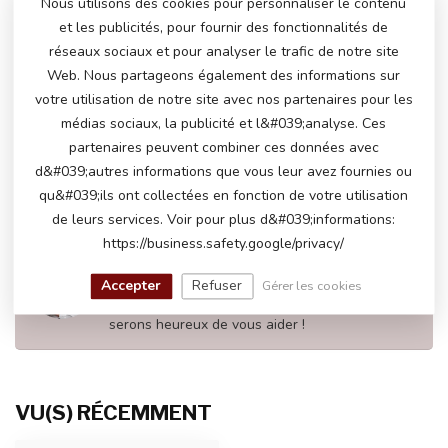
Nous utilisons des cookies pour personnaliser le contenu
Dodge Challenger SRT
€265,00
et les publicités, pour fournir des fonctionnalités de
€229,00
En stock
réseaux sociaux et pour analyser le trafic de notre site
Web. Nous partageons également des informations sur
votre utilisation de notre site avec nos partenaires pour les
Dodge Challenger SRT,
médias sociaux, la publicité et l&#039;analyse. Ces
Voiture électrique pour
€280,00
enfants 12 volts
partenaires peuvent combiner ces données avec
€235,00
En stock
d&#039;autres informations que vous leur avez fournies ou
qu&#039;ils ont collectées en fonction de votre utilisation
de leurs services. Voir pour plus d&#039;informations:
https://business.safety.google/privacy/
AVEZ-VOUS DES QUESTIONS SUR CE
PRODUIT?
Accepter
Refuser
Gérer les cookies
N'hésitez pas à contacter notre service client
via
info@atoys.be
ou au
+323 808 13 07
. Nous
serons heureux de vous aider !
VU(S) RÉCEMMENT