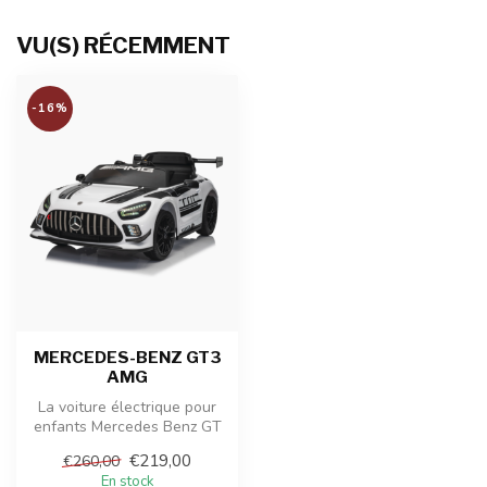
VU(S) RÉCEMMENT
-16%
MERCEDES-BENZ GT3
AMG
La voiture électrique pour
enfants Mercedes Benz GT
AMG est une version
€219,00
€260,00
miniatur...
En stock