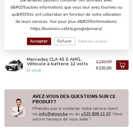
partenaires peuvent combiner ces données avec
€269,00
En stock
d&#039;autres informations que vous leur avez fournies ou
qu&#039;ils ont collectées en fonction de votre utilisation
de leurs services. Voir pour plus d&#039;informations:
Mercedes CLA 45 S AMG,
https://business.safety.google/privacy/
€260,00
Véhicule à batterie 12 volts
€235,00
En stock
Accepter
Refuser
Gérer les cookies
Mercedes CLA 45 S AMG,
€250,00
Véhicule à batterie 12 volts
€225,00
En stock
AVEZ-VOUS DES QUESTIONS SUR CE
PRODUIT?
N'hésitez pas à contacter notre service client
via
info@atoys.be
ou au
+323 808 13 07
. Nous
serons heureux de vous aider !