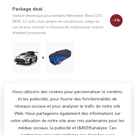
Package deal
Voiture électrique pour enfants Mercedes-Benz GT3
-3%
AMG 12 volts avec pneus en caoutchouc, siège en
cuir et plus encore !
+
Housse de voiture pour voiture
d'enfant (moyenne)
+
En stock
Nous utilisons des cookies pour personnaliser le contenu
€231,50
€238,95
et les publicités, pour fournir des fonctionnalités de
réseaux sociaux et pour analyser le trafic de notre site
Web. Nous partageons également des informations sur
PRODUITS CONNEXES
votre utilisation de notre site avec nos partenaires pour les
médias sociaux, la publicité et l&#039;analyse. Ces
Mercedes-Benz GT4 AMG
€300,00