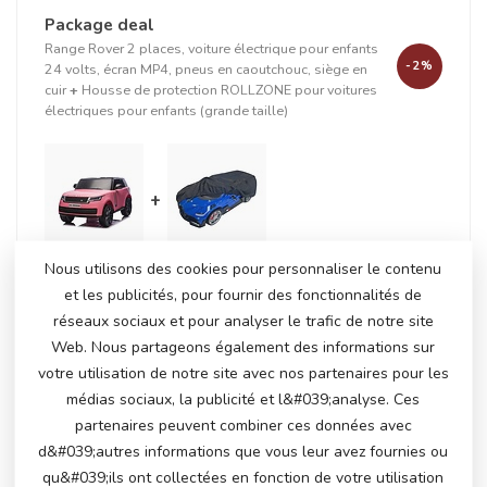
Package deal
Range Rover 2 places, voiture électrique pour enfants
-2%
24 volts, écran MP4, pneus en caoutchouc, siège en
cuir
+
Housse de protection ROLLZONE pour voitures
électriques pour enfants (grande taille)
+
Nous utilisons des cookies pour personnaliser le contenu
et les publicités, pour fournir des fonctionnalités de
En stock
réseaux sociaux et pour analyser le trafic de notre site
€391,50
€398,95
Web. Nous partageons également des informations sur
votre utilisation de notre site avec nos partenaires pour les
médias sociaux, la publicité et l&#039;analyse. Ces
PRODUITS CONNEXES
partenaires peuvent combiner ces données avec
d&#039;autres informations que vous leur avez fournies ou
Range Rover, 2 places, 24
€425,00
qu&#039;ils ont collectées en fonction de votre utilisation
volts, écran MP4