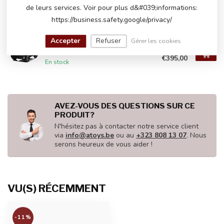
€379,00
de leurs services. Voir pour plus d&#039;informations:
En stock
https://business.safety.google/privacy/
Accepter
Refuser
Gérer les cookies
Range Rover, 2 places, 24
€440,00
volts, écran MP4
€395,00
En stock
AVEZ-VOUS DES QUESTIONS SUR CE
PRODUIT?
N'hésitez pas à contacter notre service client
via
info@atoys.be
ou au
+323 808 13 07
. Nous
serons heureux de vous aider !
VU(S) RÉCEMMENT
-11%